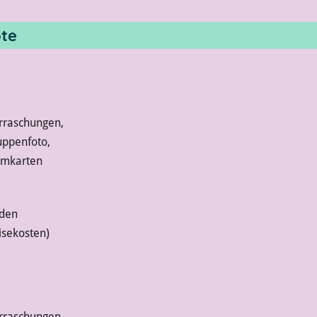
te
erraschungen,
ruppenfoto,
mmkarten
nden
isekosten)
erraschungen,