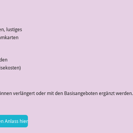
en, lustiges
mmkarten
nden
isekosten)
önnen verlängert oder mit den Basisangeboten ergänzt werden
n Anlass hier