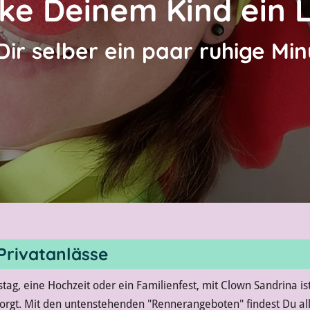
ke Deinem Kind ein 
Dir selber ein paar ruhige Min
Privatanlässe
tag, eine Hochzeit oder ein Familienfest, mit Clown Sandrina ist
orgt. Mit den untenstehenden "Rennerangeboten" findest Du all