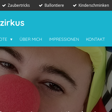
Zaubertricks
Ballontiere
Kinderschminken
zirkus
BOTE
ÜBER MICH
IMPRESSIONEN
KONTAKT