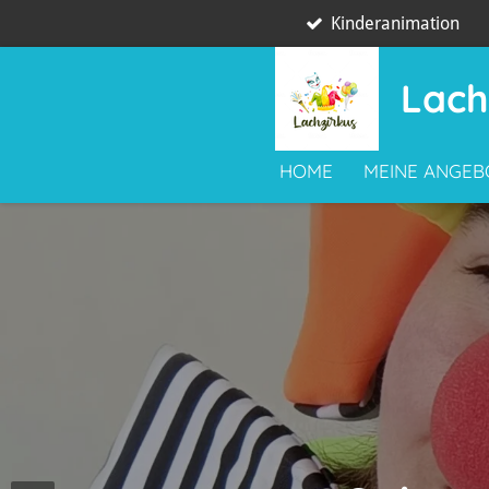
Kinderanimation
Zum
Hauptinhalt
springen
Lach
HOME
MEINE ANGE