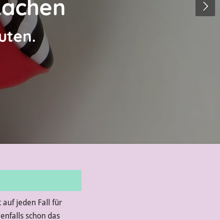
Lachen
uten.
 auf jeden Fall für
enfalls schon das