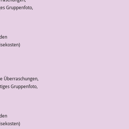
ges Gruppenfoto,
nden
isekosten)
ine Überraschungen,
stiges Gruppenfoto,
nden
isekosten)